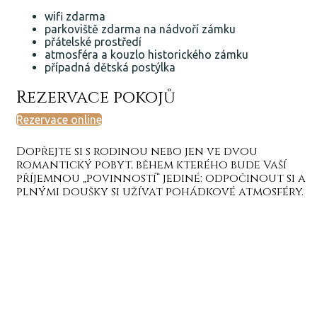
wifi zdarma
parkoviště zdarma na nádvoří zámku
přátelské prostředí
atmosféra a kouzlo historického zámku
případná dětská postýlka
Rezervace pokojů
Rezervace online
Dopřejte si s rodinou nebo jen ve dvou
romantický pobyt, během kterého bude Vaší
příjemnou „povinností“ jediné: odpočinout si a
plnými doušky si užívat pohádkové atmosféry.