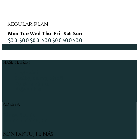
Regular plan
Mon
Tue
Wed
Thu
Fri
Sat
Sun
$0.0
$0.0
$0.0
$0.0
$0.0
$0.0
$0.0
Naše služby
Ubytování
Svatby, oslavy, výročí
Koně na zámku
Naše služby
Adresa
Zámek Rudník
543 72 Rudník 6, CZ
Kontaktujte nás