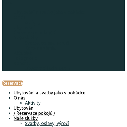
Menu
Ubytování a svatby jako v pohádce
O nás
Aktivity
Ubytování
/ Rezervace pokojů /
Naše služby
Svatby, oslavy, výročí
Koně na zámku
Aktuálně
Fotogalerie
Kontakt
Ubytovací řád a GDPR
Rezervace
Ubytování a svatby jako v pohádce
O nás
Aktivity
Ubytování
/ Rezervace pokojů /
Naše služby
Svatby, oslavy, výročí