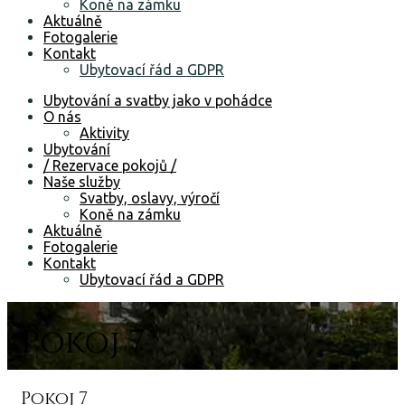
Koně na zámku
Aktuálně
Fotogalerie
Kontakt
Ubytovací řád a GDPR
Ubytování a svatby jako v pohádce
O nás
Aktivity
Ubytování
/ Rezervace pokojů /
Naše služby
Svatby, oslavy, výročí
Koně na zámku
Aktuálně
Fotogalerie
Kontakt
Ubytovací řád a GDPR
Pokoj 7
Pokoj 7