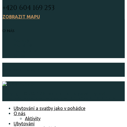
+420 604 169 253
ZOBRAZIT MAPU
O nás
Aktivity
Aktuálně
Fotogalerie
O nás
Facebook
Instagram
Copyright © 2024 Zámek Rudník – stylové ubytování
Krkonoše, akce, svatby a oslavy. / Grafika ALFADESIGN.
Ubytování a svatby jako v pohádce
O nás
Aktivity
Ubytování