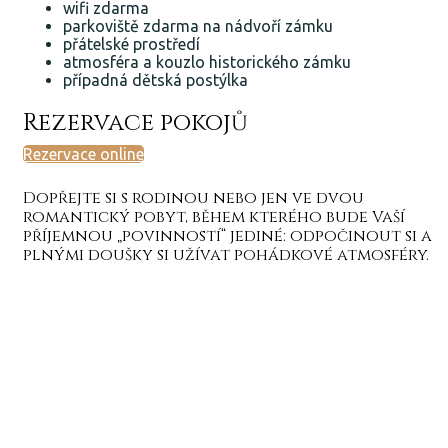
wifi zdarma
parkoviště zdarma na nádvoří zámku
přátelské prostředí
atmosféra a kouzlo historického zámku
případná dětská postýlka
Rezervace pokojů
Rezervace online
Dopřejte si s rodinou nebo jen ve dvou
romantický pobyt, během kterého bude Vaší
příjemnou „povinností“ jediné: odpočinout si a
plnými doušky si užívat pohádkové atmosféry.