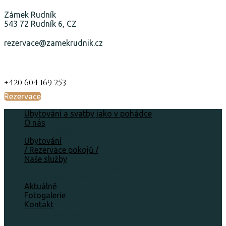
Zámek Rudník
543 72 Rudník 6, CZ
rezervace@zamekrudnik.cz
+420 604 169 253
Rezervace
Ubytování a svatby jako v pohádce
O nás
Aktivity
Ubytování
/ Rezervace pokojů /
Naše služby
Svatby, oslavy, výročí
Koně na zámku
Aktuálně
Fotogalerie
Kontakt
Ubytovací řád a GDPR