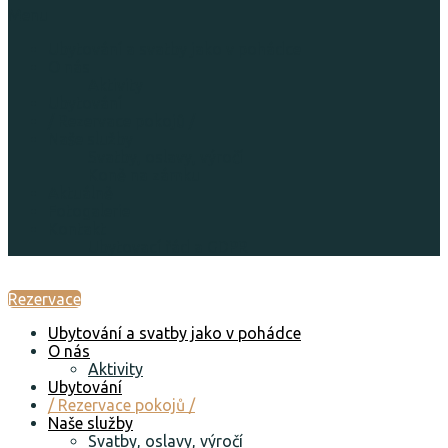
Menu
Ubytování a svatby jako v pohádce
O nás
Aktivity
Ubytování
/ Rezervace pokojů /
Naše služby
Svatby, oslavy, výročí
Koně na zámku
Aktuálně
Fotogalerie
Kontakt
Ubytovací řád a GDPR
Rezervace
Ubytování a svatby jako v pohádce
O nás
Aktivity
Ubytování
/ Rezervace pokojů /
Naše služby
Svatby, oslavy, výročí