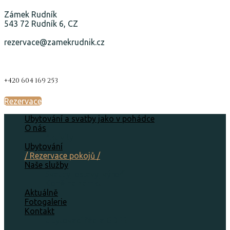
Zámek Rudník
543 72 Rudník 6, CZ
rezervace@zamekrudnik.cz
+420 604 169 253
Rezervace
Ubytování a svatby jako v pohádce
O nás
Aktivity
Ubytování
/ Rezervace pokojů /
Naše služby
Svatby, oslavy, výročí
Koně na zámku
Aktuálně
Fotogalerie
Kontakt
Ubytovací řád a GDPR