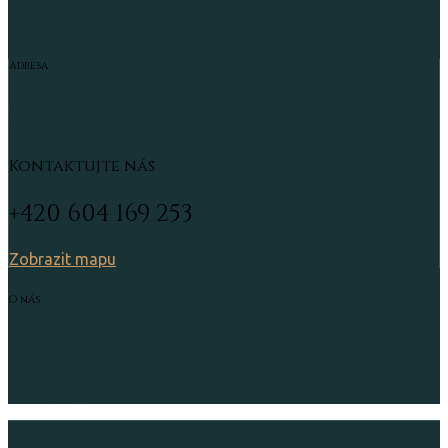
Koně na zámku
Naše služby
Adresa
Zámek Rudník
543 72 Rudník 6, CZ
Kontaktujte nás
+420 604 169 253
Zobrazit mapu
O nás
Aktivity
Aktuálně
Fotogalerie
O nás
Facebook
Instagram