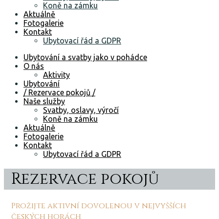
Koně na zámku
Aktuálně
Fotogalerie
Kontakt
Ubytovací řád a GDPR
Ubytování a svatby jako v pohádce
O nás
Aktivity
Ubytování
/ Rezervace pokojů /
Naše služby
Svatby, oslavy, výročí
Koně na zámku
Aktuálně
Fotogalerie
Kontakt
Ubytovací řád a GDPR
Rezervace pokojů
Prožijte aktivní dovolenou v nejvyšších
českých horách