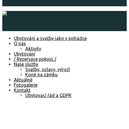
Copyright © 2024 Zámek Rudník – stylové ubytování
Krkonoše, akce, svatby a oslavy. / Grafika ALFADESIGN.
Ubytování a svatby jako v pohádce
O nás
Aktivity
Ubytování
/ Rezervace pokojů /
Naše služby
Svatby, oslavy, výročí
Koně na zámku
Aktuálně
Fotogalerie
Kontakt
Ubytovací řád a GDPR