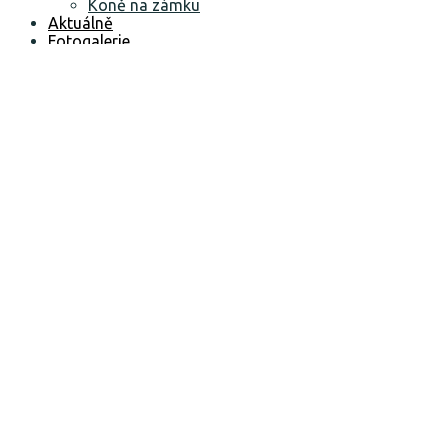
Koně na zámku
Aktuálně
Fotogalerie
Kontakt
Ubytovací řád a GDPR
Ubytování a svatby jako v pohádce
O nás
Aktivity
Ubytování
/ Rezervace pokojů /
Naše služby
Svatby, oslavy, výročí
Koně na zámku
Aktuálně
Fotogalerie
Kontakt
Ubytovací řád a GDPR
Aktivity
Prožijte aktivní dovolenou v nejvyšších českýc
horách