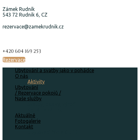
Zámek Rudník
543 72 Rudník 6, CZ
rezervace@zamekrudnik.cz
+420 604 169 253
Rezervace
Ubytování a svatby jako v pohádce
O nás
Aktivity
Ubytování
/ Rezervace pokojů /
Naše služby
Svatby, oslavy, výročí
Koně na zámku
Aktuálně
Fotogalerie
Kontakt
Ubytovací řád a GDPR