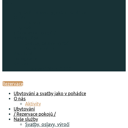
Menu
Ubytování a svatby jako v pohádce
O nás
Aktivity
Ubytování
/ Rezervace pokojů /
Naše služby
Svatby, oslavy, výročí
Koně na zámku
Aktuálně
Fotogalerie
Kontakt
Ubytovací řád a GDPR
Rezervace
Ubytování a svatby jako v pohádce
O nás
Aktivity
Ubytování
/ Rezervace pokojů /
Naše služby
Svatby, oslavy, výročí