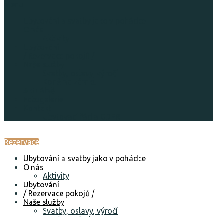
Menu
Ubytování a svatby jako v pohádce
O nás
Aktivity
Ubytování
/ Rezervace pokojů /
Naše služby
Svatby, oslavy, výročí
Koně na zámku
Aktuálně
Fotogalerie
Kontakt
Ubytovací řád a GDPR
Rezervace
Ubytování a svatby jako v pohádce
O nás
Aktivity
Ubytování
/ Rezervace pokojů /
Naše služby
Svatby, oslavy, výročí