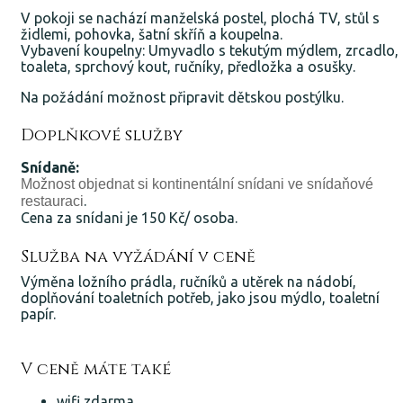
V pokoji se nachází manželská postel, plochá TV, stůl s
židlemi, pohovka, šatní skříň a koupelna.
Vybavení koupelny: Umyvadlo s tekutým mýdlem, zrcadlo,
toaleta, sprchový kout, ručníky, předložka a osušky.
Na požádání možnost připravit dětskou postýlku.
Doplňkové služby
Snídaně:
Možnost objednat si kontinentální snídani ve snídaňové
.
restauraci
Cena za snídani je 150 Kč/ osoba.
Služba na vyžádání v ceně
Výměna ložního prádla, ručníků a utěrek na nádobí,
doplňování toaletních potřeb, jako jsou mýdlo, toaletní
papír.
V ceně máte také
wifi zdarma