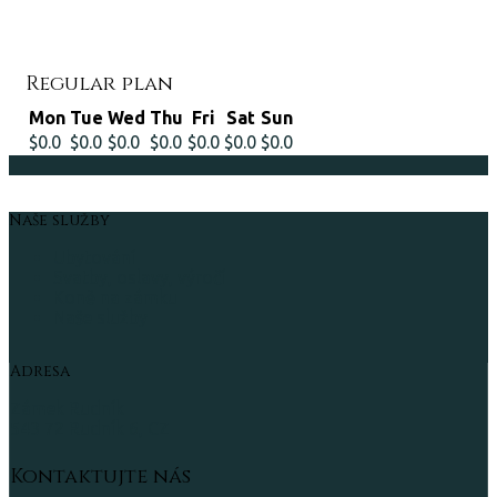
Regular plan
Mon
Tue
Wed
Thu
Fri
Sat
Sun
$0.0
$0.0
$0.0
$0.0
$0.0
$0.0
$0.0
Naše služby
Ubytování
Svatby, oslavy, výročí
Koně na zámku
Naše služby
Adresa
Zámek Rudník
543 72 Rudník 6, CZ
Kontaktujte nás