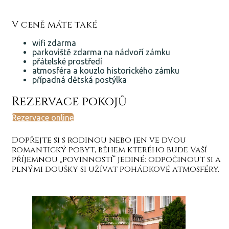
V ceně máte také
wifi zdarma
parkoviště zdarma na nádvoří zámku
přátelské prostředí
atmosféra a kouzlo historického zámku
případná dětská postýlka
Rezervace pokojů
Rezervace online
Dopřejte si s rodinou nebo jen ve dvou
romantický pobyt, během kterého bude Vaší
příjemnou „povinností“ jediné: odpočinout si a
plnými doušky si užívat pohádkové atmosféry.