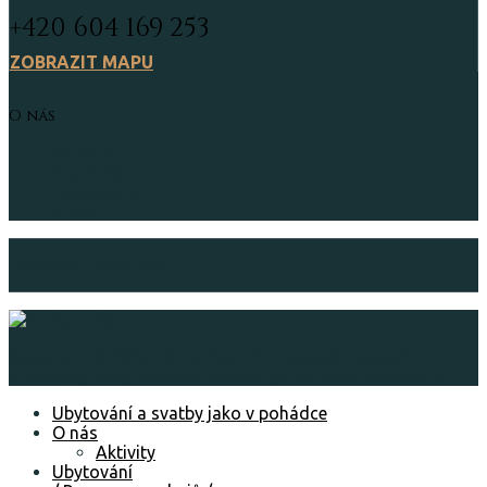
+420 604 169 253
ZOBRAZIT MAPU
O nás
Aktivity
Aktuálně
Fotogalerie
O nás
Facebook
Instagram
Copyright © 2024 Zámek Rudník – stylové ubytování
Krkonoše, akce, svatby a oslavy. / Grafika ALFADESIGN.
Ubytování a svatby jako v pohádce
O nás
Aktivity
Ubytování