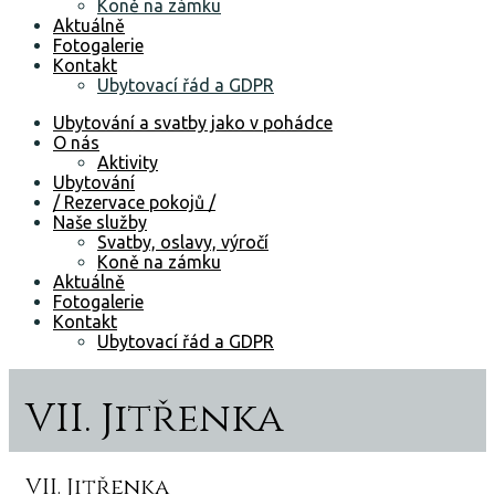
Koně na zámku
Aktuálně
Fotogalerie
Kontakt
Ubytovací řád a GDPR
Ubytování a svatby jako v pohádce
O nás
Aktivity
Ubytování
/ Rezervace pokojů /
Naše služby
Svatby, oslavy, výročí
Koně na zámku
Aktuálně
Fotogalerie
Kontakt
Ubytovací řád a GDPR
VII. Jitřenka
VII. Jitřenka