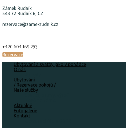
Zámek Rudník
543 72 Rudník 6, CZ
rezervace@zamekrudnik.cz
+420 604 169 253
Rezervace
Ubytování a svatby jako v pohádce
O nás
Aktivity
Ubytování
/ Rezervace pokojů /
Naše služby
Svatby, oslavy, výročí
Koně na zámku
Aktuálně
Fotogalerie
Kontakt
Ubytovací řád a GDPR